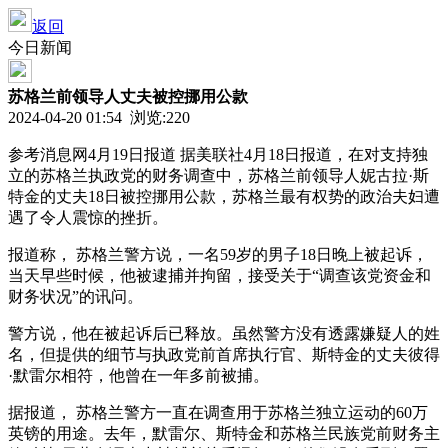
返回
今日新闻
苏格兰前领导人丈夫被控挪用公款
2024-04-20 01:54 浏览:
220
参考消息网4月19日报道 据美联社4月18日报道，在对支持独
立的苏格兰执政党的财务调查中，苏格兰前领导人妮古拉·斯
特金的丈夫18日被控挪用公款，苏格兰最有权势的政治夫妇遭
遇了令人震惊的挫折。
报道称， 苏格兰警方说，一名59岁的男子18日晚上被起诉，
当天早些时候，他被逮捕并拘留，接受关于“调查该党资金和
财务状况”的讯问。
警方说，他在被起诉后已释放。虽然警方没有透露嫌疑人的姓
名，但提供的细节与执政党前首席执行官、斯特金的丈夫彼得
·默雷尔相符，他曾在一年多前被捕。
据报道， 苏格兰警方一直在调查用于苏格兰独立运动的60万
英镑的用途。去年，默雷尔、斯特金和苏格兰民族党前财务主