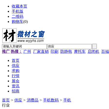
收藏本页
手机版
二维码
购物车
(
0
)
推广
热搜：
广州
厂家直销
印刷
防静电
摩托车
启闭机
百福
首页
供应
求购
行情
展会
资讯
招商
首页
>
供应
>
消费品
>
手机数码
>
手机
行业