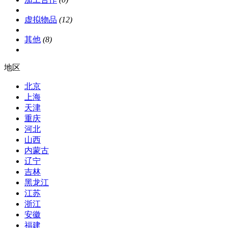
虚拟物品
(12)
其他
(8)
地区
北京
上海
天津
重庆
河北
山西
内蒙古
辽宁
吉林
黑龙江
江苏
浙江
安徽
福建