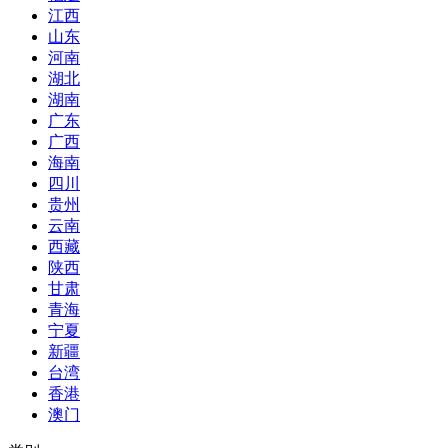
江西
山东
河南
湖北
湖南
广东
广西
海南
四川
贵州
云南
西藏
陕西
甘肃
青海
宁夏
新疆
台湾
香港
澳门