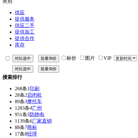
类别
供应
提供服务
供应二手
提供加工
提供合作
库存
标价
图片
VIP
搜索排行
268条
1
印刷
28条
2
启闭机
89条
3
摩托车
1283条
4
广州
951条
5
防静电
1139条
6
厂家直销
88条
7
商标
17条
8
经理