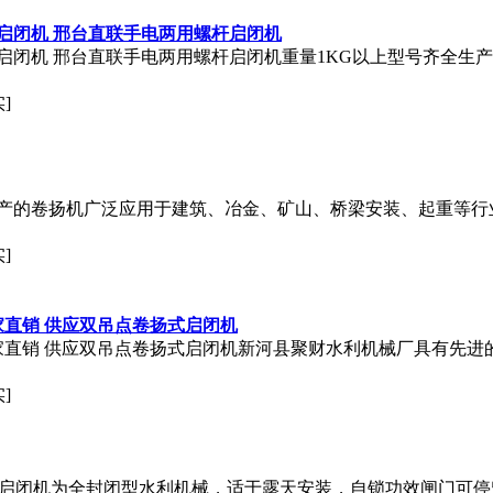
启闭机
邢台直联手电两用螺杆
启闭机
启闭机
邢台直联手电两用螺杆
启闭机
重量1KG以上型号齐全生
]
产的卷扬机广泛应用于建筑、冶金、矿山、桥梁安装、起重等行
]
家直销 供应双吊点卷扬式
启闭机
家直销 供应双吊点卷扬式
启闭机
新河县聚财水利机械厂具有先进
]
启闭机
为全封闭型水利机械，适于露天安装，自锁功效闸门可停