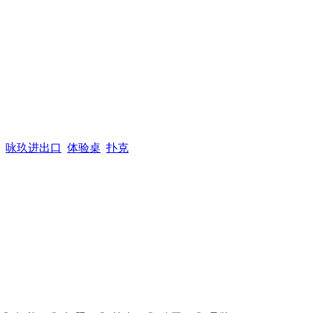
咏玖进出口
体验桌
扑克