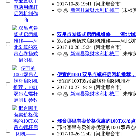
2017-10-28 19:41
[河北邢台市]
新河县聚财水利机械厂
[未核实
双吊点卷扬式
启闭机
维修——河北划
双吊点卷扬式
启闭机
维修——河北划
2017-10-28 15:24
[河北邢台市]
新河县聚财水利机械厂
[未核实
便宜的100T双吊点螺杆
启闭机
推荐，
便宜的100T双吊点螺杆
启闭机
推荐，
2017-10-27 19:19
[河北邢台市]
新河县聚财水利机械厂
[未核实
邢台哪里有卖价格优惠的100T双吊
邢台哪里有卖价格优惠的100T双吊
2017-10-26 12:42
[河北邢台市]