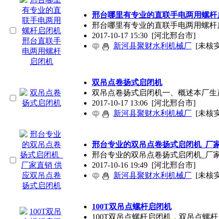
邢台哪里有专业的直联手电两用螺杆
邢台哪里有专业的直联手电两用螺杆
2017-10-17 15:30
[河北邢台市]
新河县聚财水利机械厂
[未核实
双吊点卷扬式
启闭机
双吊点卷扬式
启闭机
一、概述本厂生
2017-10-17 13:06
[河北邢台市]
新河县聚财水利机械厂
[未核实
邢台专业的双吊点卷扬式
启闭机
_厂
邢台专业的双吊点卷扬式
启闭机
_厂
2017-10-16 19:49
[河北邢台市]
新河县聚财水利机械厂
[未核实
100T双吊点螺杆
启闭机
100T双吊点螺杆
启闭机
，双吊点螺杆