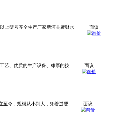
G以上型号齐全生产厂家新河县聚财水
面议
工艺、优质的生产设备、雄厚的技
面议
28创立至今，规模从小到大，凭着过硬
面议