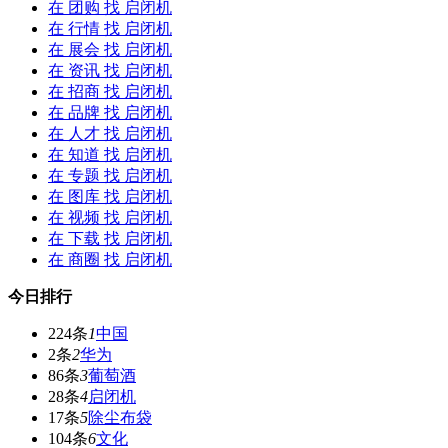
在
团购
找 启闭机
在
行情
找 启闭机
在
展会
找 启闭机
在
资讯
找 启闭机
在
招商
找 启闭机
在
品牌
找 启闭机
在
人才
找 启闭机
在
知道
找 启闭机
在
专题
找 启闭机
在
图库
找 启闭机
在
视频
找 启闭机
在
下载
找 启闭机
在
商圈
找 启闭机
今日排行
224条
1
中国
2条
2
华为
86条
3
葡萄酒
28条
4
启闭机
17条
5
除尘布袋
104条
6
文化