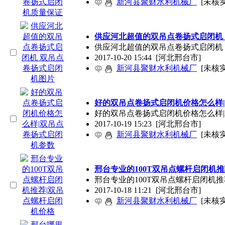
新河县聚财水利机械厂
[未核实
供应河北超值的双吊点卷扬式
启闭机
供应河北超值的双吊点卷扬式
启闭机
2017-10-20 15:44
[河北邢台市]
新河县聚财水利机械厂
[未核实
好的双吊点卷扬式
启闭机
价格怎么样
好的双吊点卷扬式
启闭机
价格怎么样
2017-10-19 15:23
[河北邢台市]
新河县聚财水利机械厂
[未核实
邢台专业的100T双吊点螺杆
启闭机
推
邢台专业的100T双吊点螺杆
启闭机
推
2017-10-18 11:21
[河北邢台市]
新河县聚财水利机械厂
[未核实