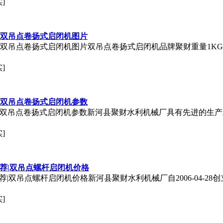
]
双吊点卷扬式
启闭机
图片
双吊点卷扬式
启闭机
图片双吊点卷扬式
启闭机
品牌聚财重量1K
]
|双吊点卷扬式
启闭机
参数
|双吊点卷扬式
启闭机
参数新河县聚财水利机械厂具有先进的生产
]
荐|双吊点螺杆
启闭机
价格
荐|双吊点螺杆
启闭机
价格新河县聚财水利机械厂自2006-04-
]