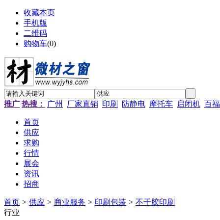
收藏本页
手机版
二维码
购物车
(
0
)
推广
热搜：
广州
厂家直销
印刷
防静电
摩托车
启闭机
百福
首页
供应
求购
行情
展会
资讯
招商
首页
>
供应
>
商业服务
>
印刷包装
>
不干胶印刷
行业