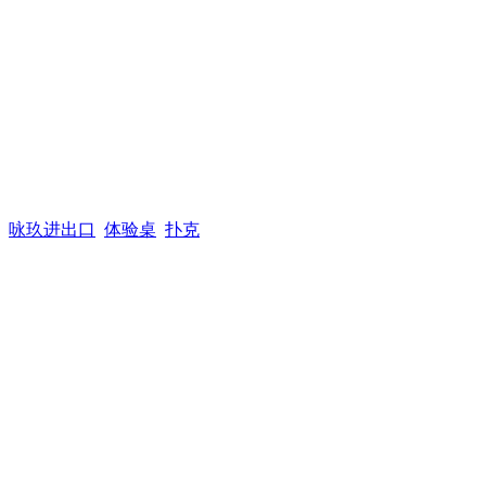
咏玖进出口
体验桌
扑克