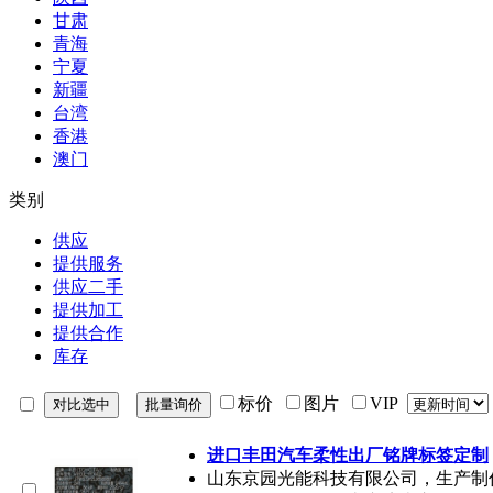
甘肃
青海
宁夏
新疆
台湾
香港
澳门
类别
供应
提供服务
供应二手
提供加工
提供合作
库存
标价
图片
VIP
进口丰田汽车柔性出厂铭牌标签定制
山东京园光能科技有限公司，生产制