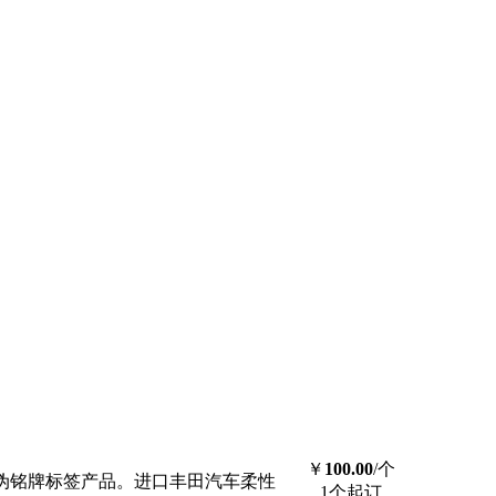
￥
100.00
/个
伪铭牌标签产品。进口丰田汽车柔性
1个起订