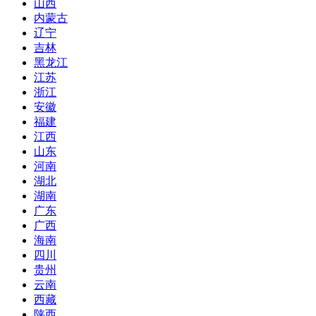
山西
内蒙古
辽宁
吉林
黑龙江
江苏
浙江
安徽
福建
江西
山东
河南
湖北
湖南
广东
广西
海南
四川
贵州
云南
西藏
陕西