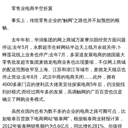
零售业电商半空折翼
事实上，传统零售企业的“触网”之路也并不如预想的顺
畅。
去年年初，华润集团的网上商城万家摩尔因经营方面问题
停运;去年5月，永辉超市生鲜网站半边天上线月余就关停;卜
蜂莲花线上业务也停产;去年7月，多渠道发展电商的德国最大
零售批发超市集团麦德龙电商业务也出现萎缩，不仅网上商城
的配送范围收窄至上海、江苏和浙江等城市，麦德龙天猫店也
停止营业;去年8月，武汉中商的电商关闭……此外，拥有
4000多家门店的便利店大佬美宜佳探索电商5年后，仍没能找
到好模式;而经过两年多的发展，高调触网的广百百货也仅是
确立了网购业务模式。
虽然在国内也有为数不多的企业的电商之路可圈可点，比
如银泰百货旗下电商网站“银泰网”，根据银泰商业财报计算，
2012年银泰网销售额约为5.6亿元，同比增长281%。但值得