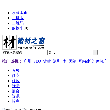
收藏本页
手机版
二维码
购物车
(
0
)
推广
热搜：
广州
SEO
贷款
深圳
木
医院
网站建设
摩托车
首页
供应
求购
行情
展会
资讯
招商