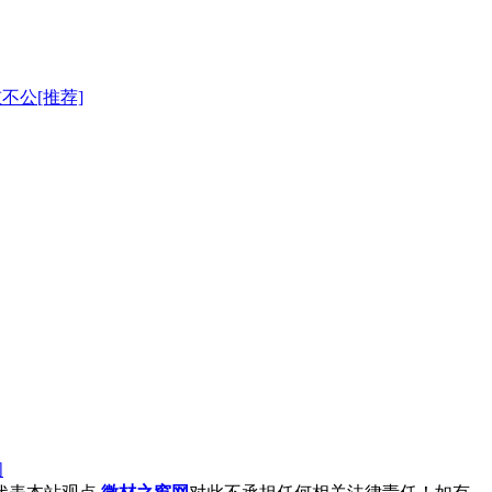
不公[推荐]
阅