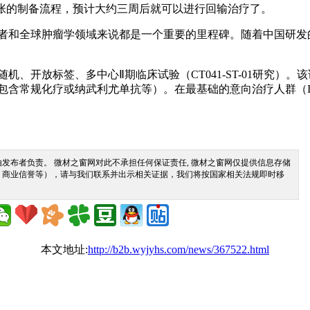
紧张的制备流程，预计大约三周后就可以进行回输治疗了。
期胃癌患者和全球肿瘤学领域来说都是一个重要的里程碑。随着中国
的随机、开放标签、多中心Ⅱ期临床试验（CT041-ST-01研究）。
组（包含常规化疗或纳武利尤单抗等）。在最基础的意向治疗人群（ITT）
发布者负责。 微材之窗网对此不承担任何保证责任, 微材之窗网仅提供信息存储
、商业信誉等），请与我们联系并出示相关证据，我们将按国家相关法规即时移
本文地址:
http://b2b.wyjyhs.com/news/367522.html