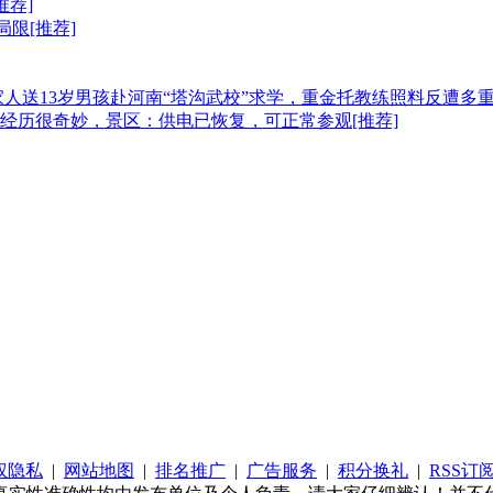
推荐]
局限[推荐]
家人送13岁男孩赴河南“塔沟武校”求学，重金托教练照料反遭多重
经历很奇妙，景区：供电已恢复，可正常参观[推荐]
权隐私
|
网站地图
|
排名推广
|
广告服务
|
积分换礼
|
RSS订