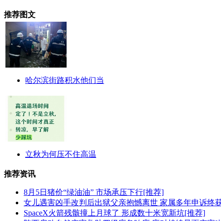
推荐图文
哈尔滨街路积水他们当
立秋为何压不住高温
推荐资讯
8月5日猪价“绿油油” 市场承压下行[推荐]
女儿遇害凶手改判后出狱父亲抱憾离世 家属多年申诉终获
SpaceX火箭残骸撞上月球了 形成数十米宽新坑[推荐]