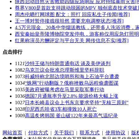
陕西启动自然灾害救助四级应急响应 应对持续暴雨灾害[
尊界V800是首款支持跳动脱困的MPV 独创底盘技术突破
周杰伦晒打网球图 配文：照打 回应私生子传闻[推荐]
王一博对暂停接戏很坦然 需要充电调整状态[推荐]
4.5万元现金、20条中华烟送教练，还带多人洗浴消费，
西安秦始皇帝陵博物院突发停电，游客称仅用应急灯照明
红果称演员片酬评定与平台无关 网传信息不实[推荐]
点击排行
112
1
沙特王储与特朗普通电话 谈及美伊谈判
108
2
乌克兰议会批准总理斯维里坚科辞职
107
3
科威特称北部边境哨所和海上石油平台遭袭
103
4
“蛛网”行动翻版？俄称挫败乌远程偷袭图谋
103
5
美政府被曝考虑在马里采取军事行动
103
6
德国7月通胀率升至2.8% 能源价格大幅上涨
102
7
日本长崎县议会上书东京要求坚持“无核三原则”
102
8
印尼西爪哇省3车相撞致10人死亡
100
9
高温炙烤韩国 釜山破122年来最高气温纪录
网站首页
|
付款方式
|
关于我们
|
联系方式
|
使用协议
|
版