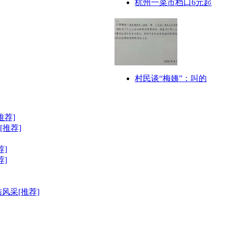
杭州一菜市档口6元起
村民谈“梅姨”：叫的
推荐]
推荐]
]
]
风采[推荐]