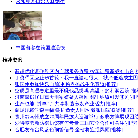
永和豆浆创始人林炳生
中国游客在德国遭遇铁
推荐资讯
新疆优化调整景区内自驾服务收费 按车计费新标准出台[
丁俊晖回应止步首轮：我一直波动很大，状态低迷成主因[
张国伟参加快乐向前冲 跨界挑战生化赛道[推荐]
空调是高温赛道里最不赚钱品类吗 高温下的利润困境[推荐
河南潜逃10日重大刑案嫌疑人落网 邻里纠纷引发悲剧[推荐
生产也能“拼单”了 共享制造激发产业活力[推荐]
商场现钱学森巨幅海报 负责人回应 致敬国家脊梁[推荐]
贵州黔南州成立70周年民族大巡游举行 多彩方阵展现团结
沙特签署新防御协议有何考量 三国安全合作引关注[推荐]
合肥发布台风蓝色预警信号 全省将迎强风雨[推荐]