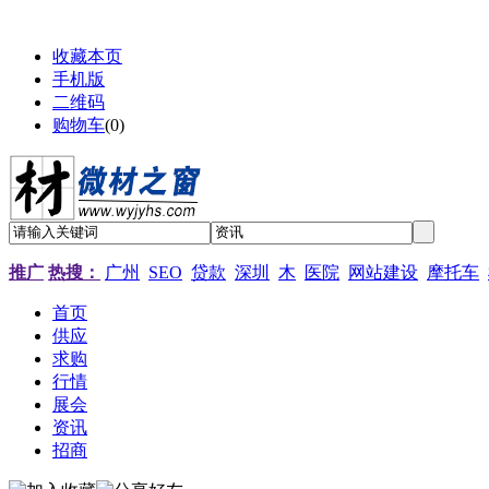
收藏本页
手机版
二维码
购物车
(
0
)
推广
热搜：
广州
SEO
贷款
深圳
木
医院
网站建设
摩托车
首页
供应
求购
行情
展会
资讯
招商